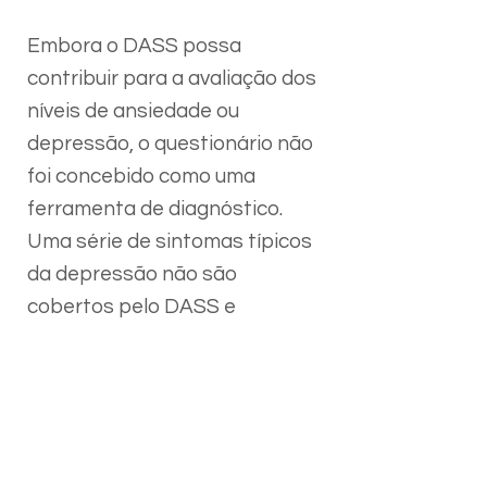
Embora o DASS possa
contribuir para a avaliação dos
níveis de ansiedade ou
depressão, o questionário não
foi concebido como uma
ferramenta de diagnóstico.
Uma série de sintomas típicos
da depressão não são
cobertos pelo DASS e
precisam ser avaliados de
forma independente, como
alterações no sono, no apetite
e o surgimento de distúrbios
sexuais. Por isso, o DASS não