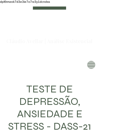
dpl6tmzok7d3e3ie7o7rz3y1dcndss
Cláudio Avellar | Análise Existencial
TESTE DE
DEPRESSÃO,
ANSIEDADE E
STRESS - DASS-21