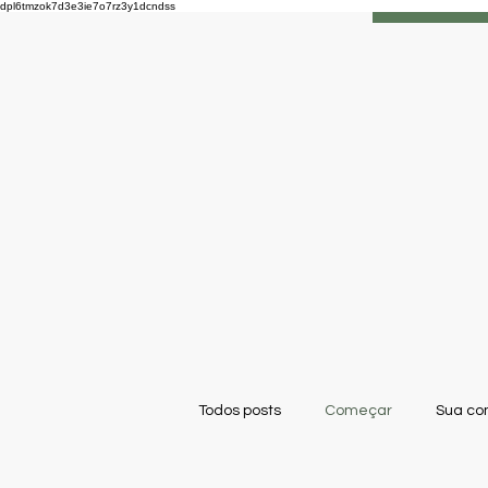
dpl6tmzok7d3e3ie7o7rz3y1dcndss
Cláudio 
Existenc
Todos posts
Começar
Sua co