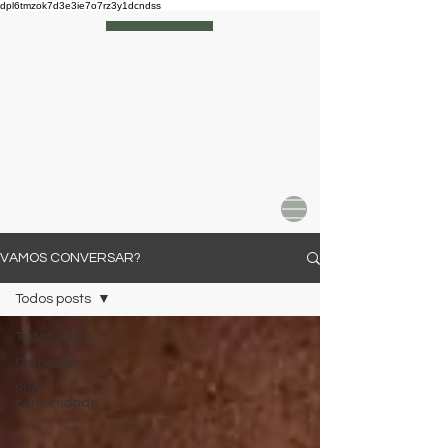
dpl6tmzok7d3e3ie7o7rz3y1dcndss
Cláudio Avellar | Análise Existencial
VAMOS CONVERSAR?
Todos posts
Todos posts
Começar
Sua
comunidade