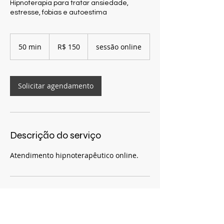
Hipnoterapia para tratar ansiedade,
estresse, fobias e autoestima
150
Reais
50 min
5
R$ 150
sessão online
brasileiros
0
m
i
n
Solicitar agendamento
Descrição do serviço
Atendimento hipnoterapêutico online.
Informações de contato
+ 81999298539