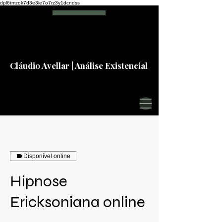
dpl6tmzok7d3e3ie7o7rz3y1dcndss
Cláudio Avellar | Análise Existencial
Disponível online
Hipnose
Ericksoniana online